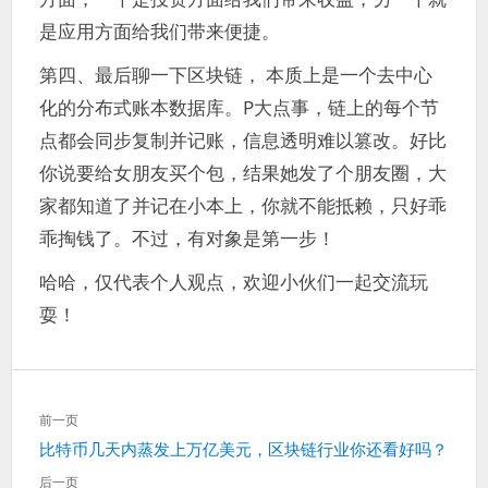
是应用方面给我们带来便捷。
第四、最后聊一下区块链， 本质上是一个去中心
化的分布式账本数据库。P大点事，链上的每个节
点都会同步复制并记账，信息透明难以篡改。好比
你说要给女朋友买个包，结果她发了个朋友圈，大
家都知道了并记在小本上，你就不能抵赖，只好乖
乖掏钱了。不过，有对象是第一步！
哈哈，仅代表个人观点，欢迎小伙们一起交流玩
耍！
文
前一页
章
上
比特币几天内蒸发上万亿美元，区块链行业你还看好吗？
导
一
航
后一页