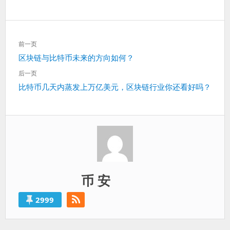
文
前一页
章
上
区块链与比特币未来的方向如何？
导
一
航
后一页
篇：
下
比特币几天内蒸发上万亿美元，区块链行业你还看好吗？
一
篇：
币 安
2999