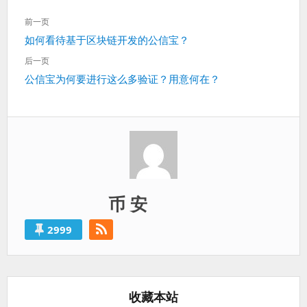
文
前一页
章
上
如何看待基于区块链开发的公信宝？
导
一
航
后一页
篇：
下
公信宝为何要进行这么多验证？用意何在？
一
篇：
币 安
2999
收藏本站