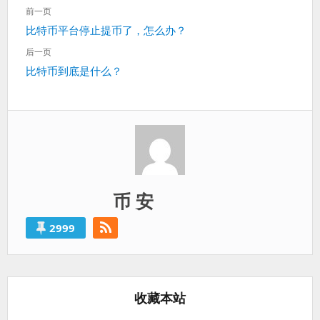
文
前一页
章
上
比特币平台停止提币了，怎么办？
导
一
航
后一页
篇：
下
比特币到底是什么？
一
篇：
币 安
2999
收藏本站