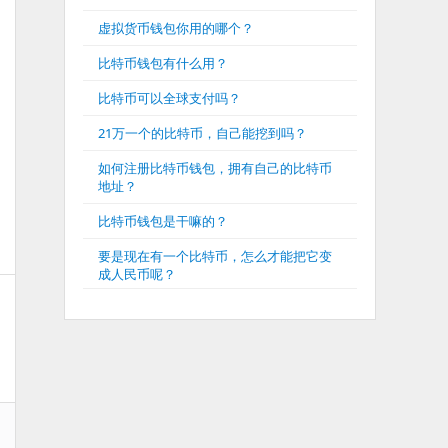
虚拟货币钱包你用的哪个？
比特币钱包有什么用？
比特币可以全球支付吗？
21万一个的比特币，自己能挖到吗？
如何注册比特币钱包，拥有自己的比特币
地址？
比特币钱包是干嘛的？
要是现在有一个比特币，怎么才能把它变
成人民币呢？