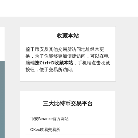
收藏本站
鉴于币安及其他交易所访问地址经常更
换，为了你能够更加便捷访问，可以在电
脑端
按Ctrl+D收藏本站
，手机端点击收藏
按钮，便于交易所访问。
三大比特币交易平台
币安Binance官方网站
OKex欧易交易所