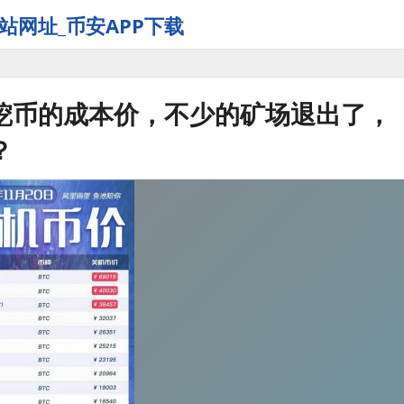
站网址_币安APP下载
挖币的成本价，不少的矿场退出了，
？