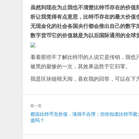
虽然到现在为止我也不清楚比特币存在的价值
析让我觉得有点意思，比特币存在的最大价值
无现金化的社会各国央行都会推出自己的数字
数字货币它的价值就是为以后国际通用的全球
看着那些不了解比特币的人说它是传销，我也
被黑的最惨的一次，其效果远胜于它归零。
我是区块链晴天阅，喜欢我的回答，可以在下
文
前一页
章
上
都说比特币无价值，涨得不合理；但你知道比特币最
导
途吗？
一
航
篇：