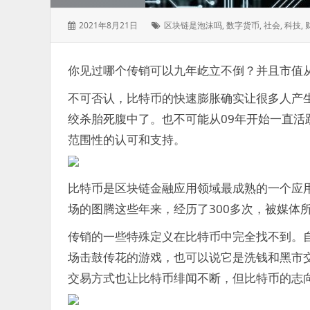
发
标
2021年8月21日
区块链是泡沫吗
,
数字货币
,
社会
,
科技
,
表
签：
于：
你见过哪个传销可以九年屹立不倒？并且市值从
不可否认，比特币的快速膨胀确实让很多人产
绞杀胎死腹中了。也不可能从09年开始一直活
范围性的认可和支持。
比特币是区块链金融应用领域最成熟的一个应
场的图腾这些年来，经历了300多次，被媒体
传销的一些特殊定义在比特币中完全找不到。
场击鼓传花的游戏，也可以说它是洗钱和黑市
交易方式也让比特币绯闻不断，但比特币的志