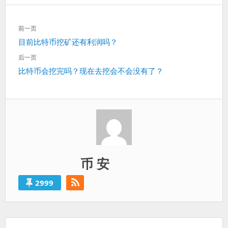
文
前一页
章
上
目前比特币挖矿还有利润吗？
导
一
航
后一页
篇：
下
比特币会挖完吗？现在去挖会不会没有了？
一
篇：
币 安
2999