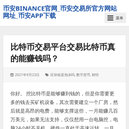
币安BINANCE官网_币安交易所官方网站
网址_币安APP下载
菜单
比特币交易平台交易比特币真
的能赚钱吗？
发
标
2021年9月23日
区块链是泡沫吗
,
数字货币
,
财经
表
签：
于：
你好。 挖比特币是能够赚到钱的，但是你需要更
多的钱去买矿机设备，其次需要建立一个厂房，然
后就是高昂的电费，能够支撑这些，一月能赚几百
万美元，如果无法支持，仅仅想用一台电脑挖，电
脑24小时不关机，硬件一直处于高速运转，一月