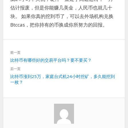
估计报废，但是你能赚几美金，人民币也就几十
块。 如果你真的挖到币了，可以去外场机构兑换
Btccas，把你持有的币换成你所努力的回报。
文
前一页
章
上
比特币有哪些好的交易平台吗？要不要买？
导
一
航
后一页
篇：
下
比特币涨到25万，家庭台式机24小时挖矿，多久能挖到
一枚？
一
篇：