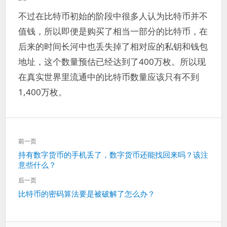
不过在比特币初始的阶段中很多人认为比特币并不
值钱，所以即便是购买了相当一部分的比特币，在
后来的时间长河中也丢失掉了相对应的私钥和钱包
地址，这个数量预估已经达到了400万枚。所以现
在真实世界里流通中的比特币数量应该只有不到
1,400万枚。
文
前一页
章
上
持有数字货币的手机丢了，数字货币还能找回来吗？该注
导
意些什么？
一
航
篇：
后一页
下
比特币的密码算法要是被破解了怎么办？
一
篇：