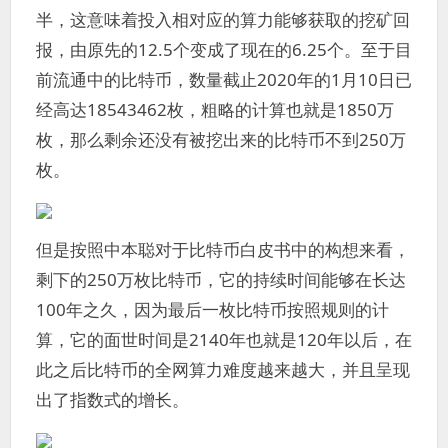
半，这意味着投入相对应的算力能够获取的挖矿回
报，由原先的12.5个变成了现在的6.25个。至于目
前流通中的比特币，数量截止2020年的1月10日已
经高达18543462枚，粗略的计算也就是1850万
枚，那么剩余还没有被挖出来的比特币不到250万
枚。
但是按照中本聪对于比特币白皮书中的构想来看，
剩下的250万枚比特币，它的持续时间能够在长达
100年之久，因为最后一枚比特币按照规则的计
算，它的面世时间是2140年也就是120年以后，在
此之后比特币的全网算力难度越来越大，并且呈现
出了指数式的增长。