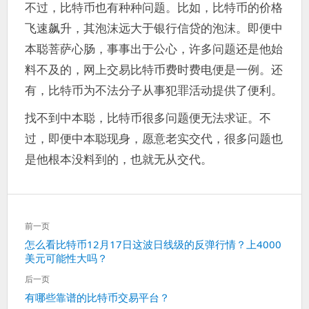
不过，比特币也有种种问题。比如，比特币的价格
飞速飙升，其泡沫远大于银行信贷的泡沫。即便中
本聪菩萨心肠，事事出于公心，许多问题还是他始
料不及的，网上交易比特币费时费电便是一例。还
有，比特币为不法分子从事犯罪活动提供了便利。
找不到中本聪，比特币很多问题便无法求证。不
过，即便中本聪现身，愿意老实交代，很多问题也
是他根本没料到的，也就无从交代。
文
前一页
章
上
怎么看比特币12月17日这波日线级的反弹行情？上4000
导
美元可能性大吗？
一
航
篇：
后一页
下
有哪些靠谱的比特币交易平台？