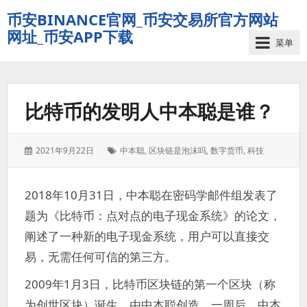
币安BINANCE官网_币安交易所官方网站
网址_币安APP下载
菜单
比特币的发明人中本聪是谁？
发
标
2021年9月22日
中本聪
,
区块链是泡沫吗
,
数字货币
,
科技
表
签：
于：
2018年10月31日，中本聪在密码学邮件组发表了
题为《比特币：点对点的电子现金系统》的论文，
阐述了一种新的电子现金系统，用户可以直接交
易，无需任何可信的第三方。
2009年1月3日，比特币区块链的第一个区块（称
为创世区块）诞生，由中本聪创造。一周后，中本