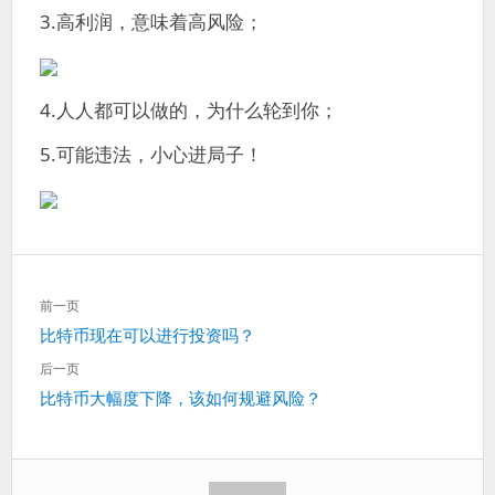
3.高利润，意味着高风险；
4.人人都可以做的，为什么轮到你；
5.可能违法，小心进局子！
文
前一页
章
上
比特币现在可以进行投资吗？
导
一
航
后一页
篇：
下
比特币大幅度下降，该如何规避风险？
一
篇：