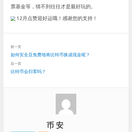
票基金等，猜不到往往才是最好玩的。
12月点赞迎好运哦！感谢您的支持！
文
前一页
章
上
如何安全且免费地将比特币换成现金呢？
导
一
航
后一页
篇：
下
比特币会归零吗？
一
篇：
币 安