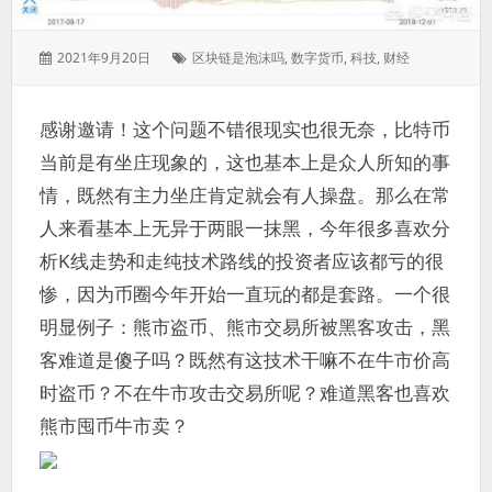
发
标
2021年9月20日
区块链是泡沫吗
,
数字货币
,
科技
,
财经
表
签：
于：
感谢邀请！这个问题不错很现实也很无奈，比特币
当前是有坐庄现象的，这也基本上是众人所知的事
情，既然有主力坐庄肯定就会有人操盘。那么在常
人来看基本上无异于两眼一抹黑，今年很多喜欢分
析K线走势和走纯技术路线的投资者应该都亏的很
惨，因为币圈今年开始一直玩的都是套路。一个很
明显例子：熊市盗币、熊市交易所被黑客攻击，黑
客难道是傻子吗？既然有这技术干嘛不在牛市价高
时盗币？不在牛市攻击交易所呢？难道黑客也喜欢
熊市囤币牛市卖？