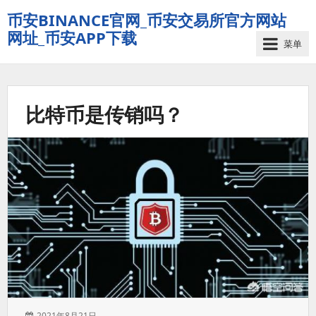
币安BINANCE官网_币安交易所官方网站
网址_币安APP下载
菜单
比特币是传销吗？
发
2021年8月21日