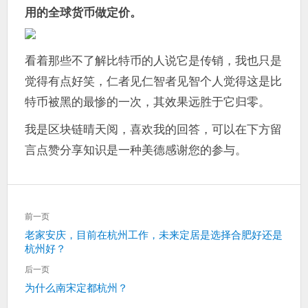
用的全球货币做定价。
看着那些不了解比特币的人说它是传销，我也只是
觉得有点好笑，仁者见仁智者见智个人觉得这是比
特币被黑的最惨的一次，其效果远胜于它归零。
我是区块链晴天阅，喜欢我的回答，可以在下方留
言点赞分享知识是一种美德感谢您的参与。
文
前一页
章
上
老家安庆，目前在杭州工作，未来定居是选择合肥好还是
导
杭州好？
一
航
篇：
后一页
下
为什么南宋定都杭州？
一