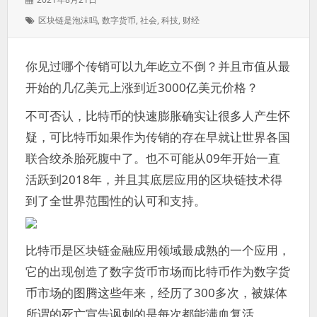
表
标
区块链是泡沫吗
,
数字货币
,
社会
,
科技
,
财经
于：
签：
你见过哪个传销可以九年屹立不倒？并且市值从最
开始的几亿美元上涨到近3000亿美元价格？
不可否认，比特币的快速膨胀确实让很多人产生怀
疑，可比特币如果作为传销的存在早就让世界各国
联合绞杀胎死腹中了。也不可能从09年开始一直
活跃到2018年，并且其底层应用的区块链技术得
到了全世界范围性的认可和支持。
比特币是区块链金融应用领域最成熟的一个应用，
它的出现创造了数字货币市场而比特币作为数字货
币市场的图腾这些年来，经历了300多次，被媒体
所谓的死亡宣告讽刺的是每次都能满血复活。