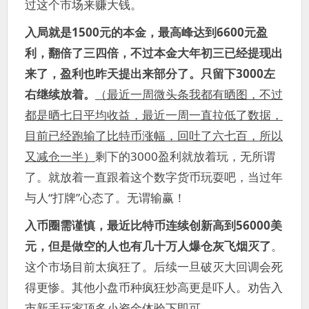
过这个市场来赚大钱。
入局就是1500元的本金，最高峰达到6600元盈
利，翻倍了三四倍，不过本金大年初三已经提现出
来了，盈利也昨天提出来部分了。只留下3000左
右继续放着。
（最近一周微头条我都有晒图，不过
都是晒七日平均收益，最近一周一直拉低了数据，
目前已经跑输了比特币涨幅，回吐了六七百，所以
又减仓一半）
剩下的3000盈利就放着玩，无所谓
了。就放着一直跟着这个数字货币玩耍吧，当过年
与人“打牌”心态了。无谓输赢！
入币圈需谨慎，最近比特币连续创新高到56000美
元，但是做空的人也有几十万人爆仓灰飞烟灭了
。
这个市场目前太疯狂了。后续一旦破灭大回调会死
得更惨。其他小盘币种疯狂炒高更是吓人。劝告入
市新手玩家顶多小资金体验下即可。