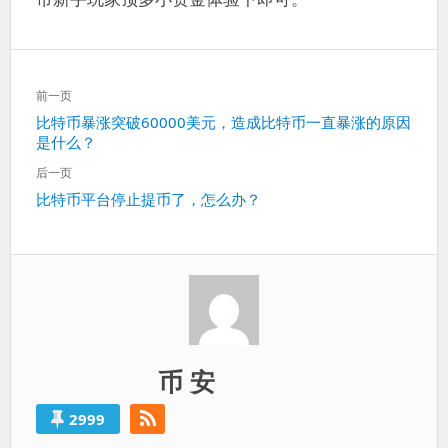
文
前一页
章
上
比特币暴涨突破60000美元，造成比特币一直暴涨的原因
导
是什么？
一
航
篇：
后一页
下
比特币平台停止提币了，怎么办？
一
篇：
币 安
2999