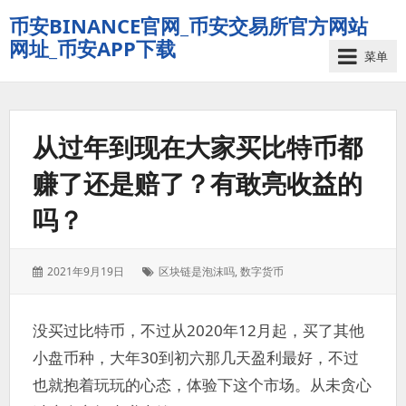
币安BINANCE官网_币安交易所官方网站
网址_币安APP下载
菜单
从过年到现在大家买比特币都
赚了还是赔了？有敢亮收益的
吗？
发
标
2021年9月19日
区块链是泡沫吗
,
数字货币
表
签：
于：
没买过比特币，不过从2020年12月起，买了其他
小盘币种，大年30到初六那几天盈利最好，不过
也就抱着玩玩的心态，体验下这个市场。从未贪心