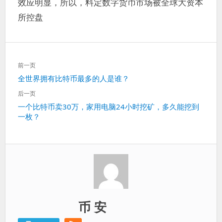
效应明显，所以，料定数字货币市场被全球大资本
所控盘
文
前一页
章
上
全世界拥有比特币最多的人是谁？
导
一
航
后一页
篇：
下
一个比特币卖30万，家用电脑24小时挖矿，多久能挖到
一枚？
一
篇：
币 安