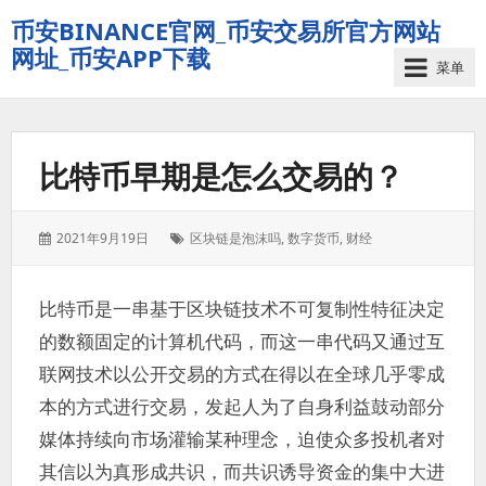
币安BINANCE官网_币安交易所官方网站
网址_币安APP下载
菜单
比特币早期是怎么交易的？
发
标
2021年9月19日
区块链是泡沫吗
,
数字货币
,
财经
表
签：
于：
比特币是一串基于区块链技术不可复制性特征决定
的数额固定的计算机代码，而这一串代码又通过互
联网技术以公开交易的方式在得以在全球几乎零成
本的方式进行交易，发起人为了自身利益鼓动部分
媒体持续向市场灌输某种理念，迫使众多投机者对
其信以为真形成共识，而共识诱导资金的集中大进