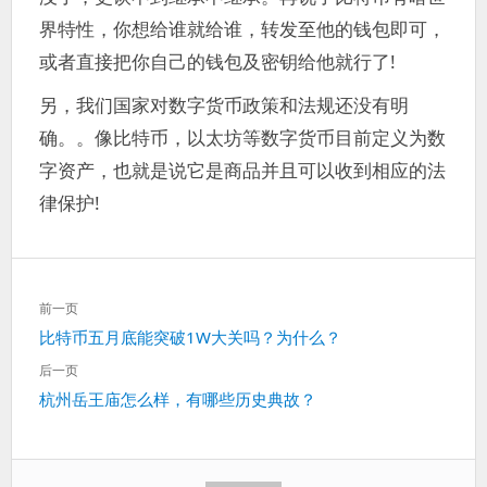
界特性，你想给谁就给谁，转发至他的钱包即可，
或者直接把你自己的钱包及密钥给他就行了!
另，我们国家对数字货币政策和法规还没有明
确。。像比特币，以太坊等数字货币目前定义为数
字资产，也就是说它是商品并且可以收到相应的法
律保护!
文
前一页
章
上
比特币五月底能突破1W大关吗？为什么？
导
一
航
后一页
篇：
下
杭州岳王庙怎么样，有哪些历史典故？
一
篇：