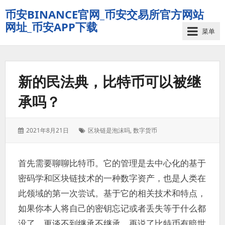
币安BINANCE官网_币安交易所官方网站
网址_币安APP下载
菜单
新的民法典，比特币可以被继
承吗？
发
标
2021年8月21日
区块链是泡沫吗
,
数字货币
表
签：
于：
首先需要聊聊比特币。它的管理是去中心化的基于
密码学和区块链技术的一种数字资产，也是人类在
此领域的第一次尝试。基于它的相关技术和特点，
如果你本人将自己的密钥忘记或者丢失等于什么都
没了，更谈不到继承不继承。再说了比特币有暗世