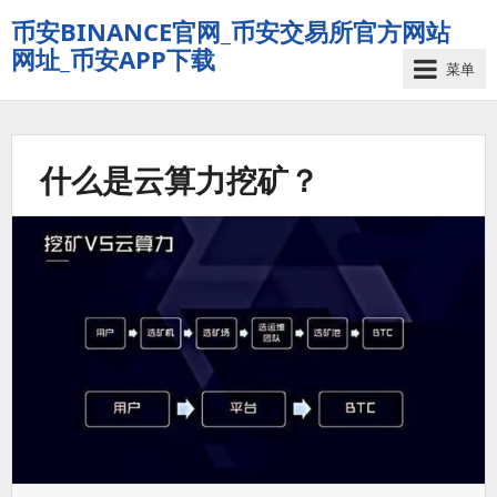
币安BINANCE官网_币安交易所官方网站
网址_币安APP下载
菜单
什么是云算力挖矿？