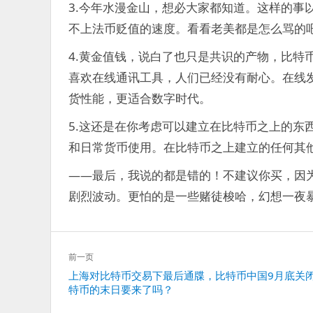
3.今年水漫金山，想必大家都知道。这样的事
不上法币贬值的速度。看看老美都是怎么骂的
4.黄金值钱，说白了也只是共识的产物，比特
喜欢在线通讯工具，人们已经没有耐心。在线
货性能，更适合数字时代。
5.这还是在你考虑可以建立在比特币之上的东
和日常货币使用。在比特币之上建立的任何其
——最后，我说的都是错的！不建议你买，因
剧烈波动。更怕的是一些赌徒梭哈，幻想一夜
文
前一页
章
上
上海对比特币交易下最后通牒，比特币中国9月底关
导
特币的末日要来了吗？
一
航
篇：