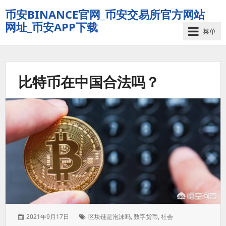
币安BINANCE官网_币安交易所官方网站
网址_币安APP下载
菜单
比特币在中国合法吗？
发
标
2021年9月17日
区块链是泡沫吗
,
数字货币
,
社会
表
签：