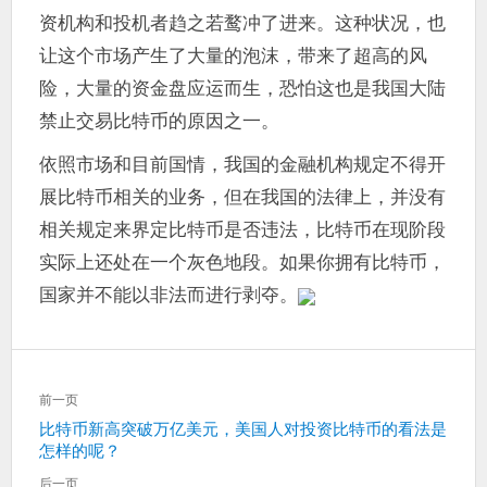
资机构和投机者趋之若鹜冲了进来。这种状况，也
让这个市场产生了大量的泡沫，带来了超高的风
险，大量的资金盘应运而生，恐怕这也是我国大陆
禁止交易比特币的原因之一。
依照市场和目前国情，我国的金融机构规定不得开
展比特币相关的业务，但在我国的法律上，并没有
相关规定来界定比特币是否违法，比特币在现阶段
实际上还处在一个灰色地段。如果你拥有比特币，
国家并不能以非法而进行剥夺。
文
前一页
章
上
比特币新高突破万亿美元，美国人对投资比特币的看法是
导
怎样的呢？
一
航
篇：
后一页