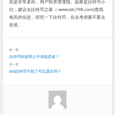
的是非常多的，用户投资需谨慎。如果是比特币小
白，建议去比特币之家（ www.btc798.com)查阅
相关的信息，研究一下比特币，在去考虑要不要去
投资。
文
前一页
章
上
比特币的发明人中本聪是谁？
导
一
航
后一页
篇：
下
bbt比特币不想了可以退出吗？
一
篇：