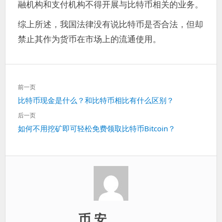
融机构和支付机构不得开展与比特币相关的业务。
综上所述，我国法律没有说比特币是否合法，但却
禁止其作为货币在市场上的流通使用。
文
前一页
章
上
比特币现金是什么？和比特币相比有什么区别？
导
一
航
后一页
篇：
下
如何不用挖矿即可轻松免费领取比特币Bitcoin？
一
篇：
币 安