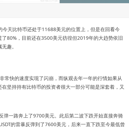
前的今天比特币还处于11688美元的位置上，但是在回看今
80%，目前还在3500美元彷徨但2019年的大趋势依旧
属无趣。
后以非常快的速度实现了闪崩，而纵观去年一年的行情如果从
还在坚持持有比特币的投资者很大一部分可能是深套着，又
反弹一路奔上了9700美元。此后第二波下跌开始直接奔骑
USDT的雷暴反弹到了7600美元，后来一直下跌至今最低曾