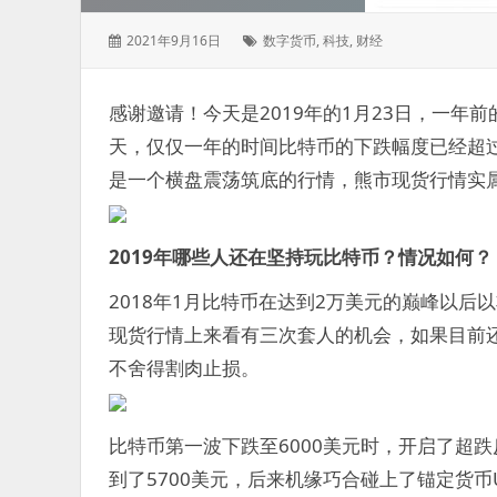
发
标
2021年9月16日
数字货币
,
科技
,
财经
表
签：
于：
感谢邀请！今天是2019年的1月23日，一年
天，仅仅一年的时间比特币的下跌幅度已经超过了
是一个横盘震荡筑底的行情，熊市现货行情实
2019年哪些人还在坚持玩比特币？情况如何？
2018年1月比特币在达到2万美元的巅峰以
现货行情上来看有三次套人的机会，如果目前
不舍得割肉止损。
比特币第一波下跌至6000美元时，开启了超跌
到了5700美元，后来机缘巧合碰上了锚定货币