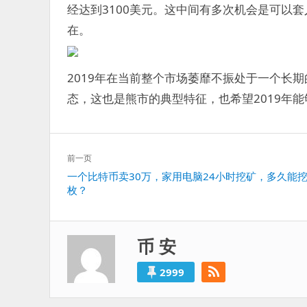
经达到3100美元。这中间有多次机会是可以
在。
2019年在当前整个市场萎靡不振处于一个长
态，这也是熊市的典型特征，也希望2019年
文
前一页
章
上
一个比特币卖30万，家用电脑24小时挖矿，多久能
导
枚？
一
航
篇：
币 安
2999