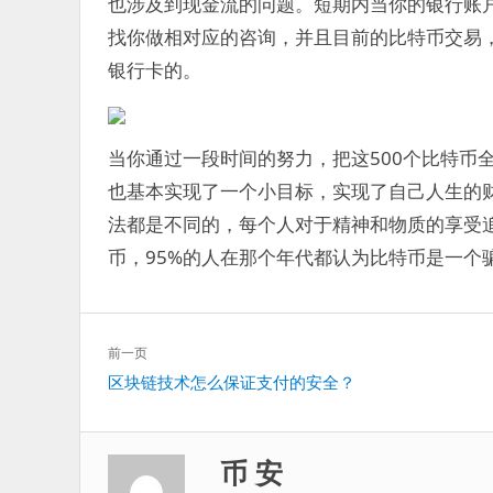
也涉及到现金流的问题。短期内当你的银行账
找你做相对应的咨询，并且目前的比特币交易
银行卡的。
当你通过一段时间的努力，把这500个比特币
也基本实现了一个小目标，实现了自己人生的
法都是不同的，每个人对于精神和物质的享受追
币，95%的人在那个年代都认为比特币是一个
文
前一页
章
上
区块链技术怎么保证支付的安全？
导
一
航
篇：
币 安