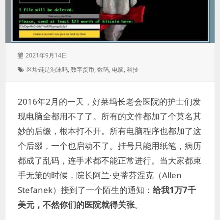
发
2021年9月14日
表
标
区块链是泡沫吗
,
数字货币
,
数码
,
电脑
,
科技
于：
签：
2016年2月的一天，好莱坞长老会医院的护士们发
现电脑全都用不了了。所有的文件都加了个莫名其
妙的后缀，根本打不开。所有电脑程序也都加了这
个后缀，一个也启动不了。挂号只能用纸笔，病历
都成了乱码，连手术都不能正常进行。当大家都束
手无策的时候，院长阿兰·史蒂芬涅克（Allen
Stefanek）接到了一个陌生的通知：
给我1万7千
美元，不然你们的医院就得关张
。