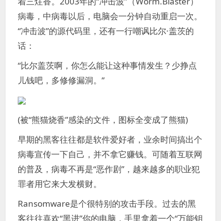
着三炷香。2003年的“冲击波”（Worm.Blaster）
病毒，中病毒以后，电脑会一分钟自动重启一次。
“冲击波”的源代码里，还有一行嘲讽比尔·盖茨的
话：
“比尔盖茨啊，你怎么能让这种事情发生？少挣点
儿钱吧，多修修漏洞。”
(被“熊猫烧香”感染的文件，图标全变成了熊猫)
早期的黑客往往都是软件爱好者，业余时间搞出个
病毒宣传一下自己，并不拿它赚钱。可随着互联网
的普及，病毒不再是“恶作剧”，越来越多的职业犯
罪者用它来大发横财。
Ransomware是个很特别的攻击手段。过去的黑
客往往喜欢“黑进”你的电脑，手里拿着一个“万能钥