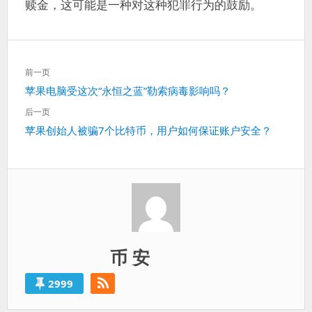
赎金，这可能是一种对这种犯罪行为的鼓励。
文
前一页
章
上
苹果电脑受这次“永恒之蓝”勒索病毒影响吗？
导
一
航
后一页
篇：
下
苹果创始人被骗7个比特币，用户如何保证账户安全？
一
篇：
币 安
2999