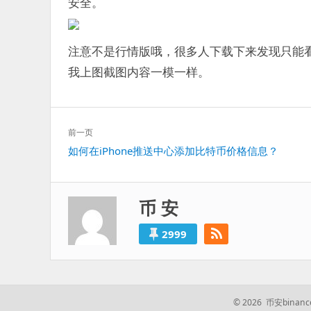
安全。
注意不是行情版哦，很多人下载下来发现只能
我上图截图内容一模一样。
文
前一页
章
上
如何在iPhone推送中心添加比特币价格信息？
导
一
航
篇：
币 安
2999
© 2026 币安bin