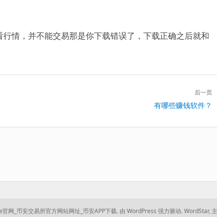
看行情，并不能交易那是你下载错误了，下载正确之后就和
后一页
下
有哪些赚钱软件？
一
篇：
ance官网_币安交易所官方网站网址_币安APP下载.
由 WordPress 强力驱动.
WordStar
,
主