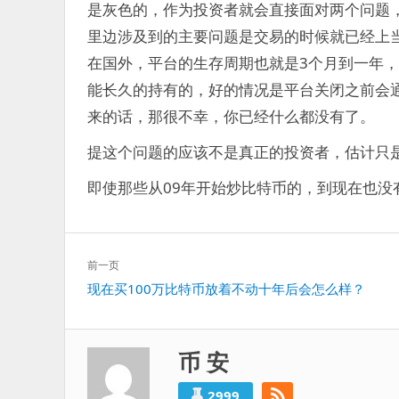
是灰色的，作为投资者就会直接面对两个问题
里边涉及到的主要问题是交易的时候就已经上
在国外，平台的生存周期也就是3个月到一年
能长久的持有的，好的情况是平台关闭之前会
来的话，那很不幸，你已经什么都没有了。
提这个问题的应该不是真正的投资者，估计只
即使那些从09年开始炒比特币的，到现在也没
文
前一页
章
上
现在买100万比特币放着不动十年后会怎么样？
导
一
航
篇：
币 安
2999