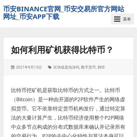
币安BINANCE官网_币安交易所官方网站
网址_币安APP下载
菜单
如何利用矿机获得比特币？
发
标
2021年9月13日
区块链是泡沫吗
,
数字货币
,
财经
表
签：
于：
比特币挖矿机是获取比特币的方式之一。比特币
（Bitcoin）是一种由开源的P2P软件产生的网络虚
拟货币。它不依靠特定货币机构发行，通过特定算
法的大量计算产生，比特币经济使用整个P2P网络
中众多节点构成的分布式数据库来确认并记录所有
的交易行为。P2P的去中心化特性与算法本身可以