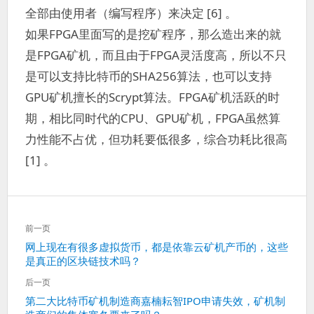
全部由使用者（编写程序）来决定 [6] 。
如果FPGA里面写的是挖矿程序，那么造出来的就
是FPGA矿机，而且由于FPGA灵活度高，所以不只
是可以支持比特币的SHA256算法，也可以支持
GPU矿机擅长的Scrypt算法。FPGA矿机活跃的时
期，相比同时代的CPU、GPU矿机，FPGA虽然算
力性能不占优，但功耗要低很多，综合功耗比很高
[1] 。
文
前一页
章
上
网上现在有很多虚拟货币，都是依靠云矿机产币的，这些
导
是真正的区块链技术吗？
一
航
篇：
后一页
下
第二大比特币矿机制造商嘉楠耘智IPO申请失效，矿机制