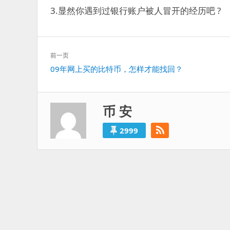
3.显然你遇到过银行账户被人冒开的经历吧 ?
文
前一页
章
上
09年网上买的比特币，怎样才能找回？
导
一
航
篇：
币 安
2999