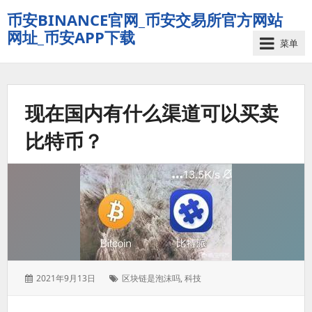
币安BINANCE官网_币安交易所官方网站
网址_币安APP下载
菜单
现在国内有什么渠道可以买卖
比特币？
发
标
2021年9月13日
区块链是泡沫吗
,
科技
表
签：
于：