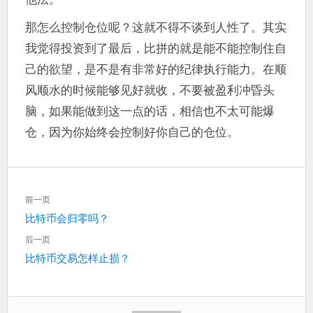
那怎么控制仓位呢？这就不得不谈到人性了。其实
我觉得投资到了最后，比拼的就是能不能控制住自
己的欲望，是不是有非常好的纪律执行能力。在顺
风顺水的时候能够见好就收，不要被盈利冲昏头
脑，如果能做到这一点的话，相信也不太可能爆
仓，因为你始终会控制好你自己的仓位。
文
前一页
章
上
比特币会归零吗？
导
一
航
后一页
篇：
下
比特币交易怎样止损？
一
篇：