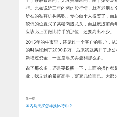
至于炒股致富的，尤其是暴富的，由于贴身观
些。比如说近三年的猪肉股行情，就有老朋友
所在的私募机构离职，专心做个人投资了，而
较低的位置买了某猪肉股龙头，而且该股前两
应该比上面做比特币的那位，还要高出不少。
2015年的牛市里，还见过一个客户的账户，
的时候涨到了2000多万。后来我就离开了原
新增过资金，一直是靠买卖盈利那么多。
说了那么多，还是要提醒一下，上面的操作都
业，我见过的暴富高手，寥寥几位而已。大部
文
前一页
章
上
国内马夫罗怎样换比特币？
导
一
航