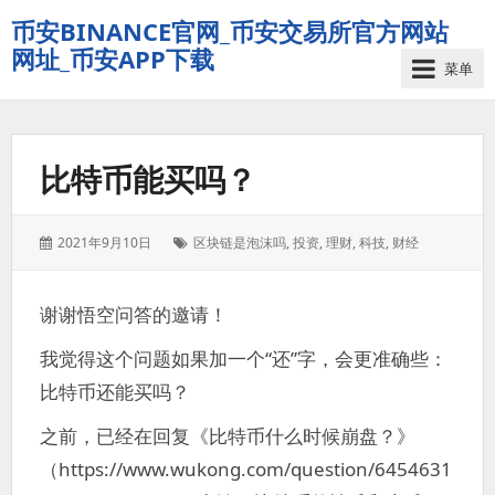
币安BINANCE官网_币安交易所官方网站
网址_币安APP下载
菜单
比特币能买吗？
发
标
2021年9月10日
区块链是泡沫吗
,
投资
,
理财
,
科技
,
财经
表
签：
于：
谢谢悟空问答的邀请！
我觉得这个问题如果加一个“还”字，会更准确些：
比特币还能买吗？
之前，已经在回复《比特币什么时候崩盘？》
（https://www.wukong.com/question/6454631