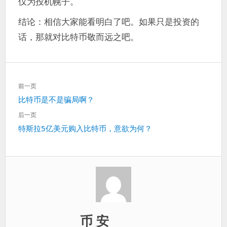
仅为投机幌子。
结论：相信大家能看明白了吧。如果只是投资的
话，那就对比特币敬而远之吧。
文
前一页
章
上
比特币是不是骗局啊？
导
一
航
后一页
篇：
下
特斯拉5亿美元购入比特币，意欲为何？
一
篇：
币 安