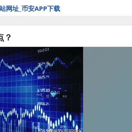
站网址_币安APP下载
点？