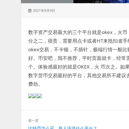
发
2021年9月9日
表
于：
数字资产交易最大的三个平台就是okex，火
分之二，很贵，需要用点卡或者HT来抵扣省
okex交易，不卡顿，不插针，极端行情一般比
好。币安吧，我不推荐，平时页面就卡，经常
个。体验感最好的就是OKEX，火 币次之。
数字货币交易最好的平台，其他交易所不建议
费劲。
文
前一页
章
上
比特币怎么买，新人该选什么平台？