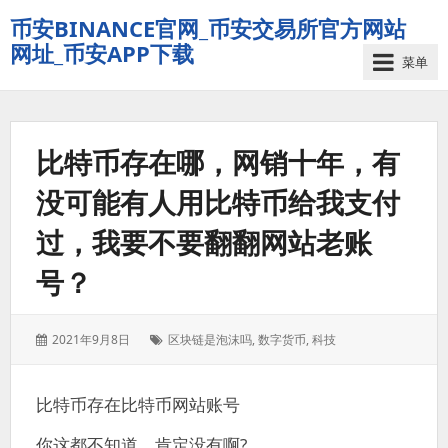
币安BINANCE官网_币安交易所官方网站
网址_币安APP下载
菜单
比特币存在哪，网销十年，有
没可能有人用比特币给我支付
过，我要不要翻翻网站老账
号？
发
标
2021年9月8日
区块链是泡沫吗
,
数字货币
,
科技
表
签：
于：
比特币存在比特币网站账号
你这都不知道，肯定没有啊?