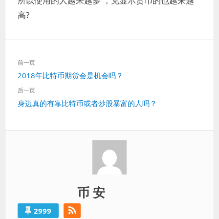
所以使用的人越来越多 ，兑显示货币的也越来越
高?
文
前一页
章
上
2018年比特币期货会是机会吗？
导
一
航
后一页
篇：
下
身边真的有靠比特币或者炒股暴富的人吗？
一
篇：
币 安
2999