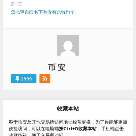
一
航
后一页
篇：
下
怎么查自己名下有没有比特币？
一
篇：
币 安
2999
收藏本站
鉴于币安及其他交易所访问地址经常更换，为了你能够更加
便捷访问，可以在电脑端
按Ctrl+D收藏本站
，手机端点击
收藏按钮，便于交易所访问。