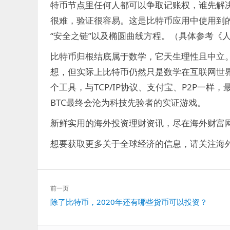
特币节点里任何人都可以争取记账权，谁先解
很难，验证很容易。这是比特币应用中使用到的哈
“安全之链”以及椭圆曲线方程。（具体参考《人
比特币归根结底属于数学，它天生理性且中立。
想，但实际上比特币仍然只是数学在互联网世
个工具，与TCP/IP协议、支付宝、P2P一
BTC最终会沦为科技先验者的实证游戏。
新鲜实用的海外投资理财资讯，尽在海外财富网Haiw
想要获取更多关于全球经济的信息，请关注海外财富网
文
前一页
章
上
除了比特币，2020年还有哪些货币可以投资？
导
一
航
篇：