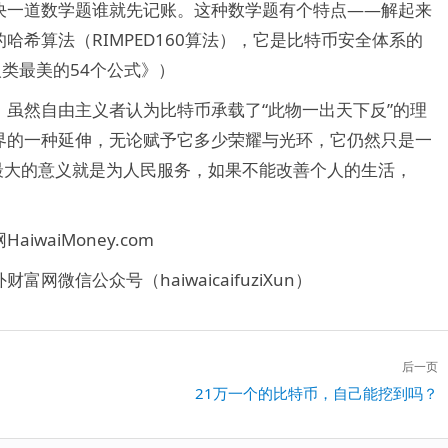
决一道数学题谁就先记账。这种数学题有个特点——解起来
希算法（RIMPED160算法），它是比特币安全体系的
类最美的54个公式》）
虽然自由主义者认为比特币承载了“此物一出天下反”的理
界的一种延伸，无论赋予它多少荣耀与光环，它仍然只是一
样，最大的意义就是为人民服务，如果不能改善个人的生活，
aiMoney.com
微信公众号（haiwaicaifuziXun）
后一页
下
21万一个的比特币，自己能挖到吗？
一
篇：