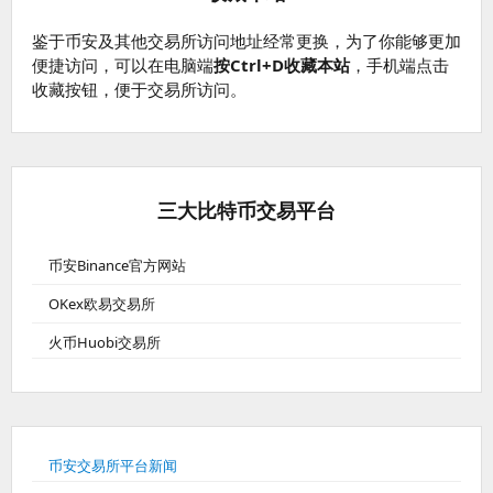
鉴于币安及其他交易所访问地址经常更换，为了你能够更加
便捷访问，可以在电脑端
按Ctrl+D收藏本站
，手机端点击
收藏按钮，便于交易所访问。
三大比特币交易平台
币安Binance官方网站
OKex欧易交易所
火币Huobi交易所
币安交易所平台新闻