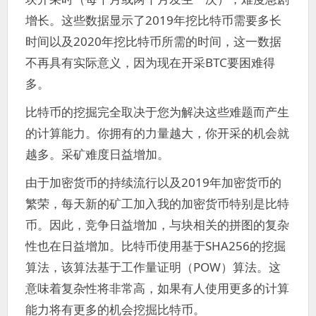
增长。这些数据显示了2019年挖比特币需要多长
时间以及2020年挖比特币所需的时间，这一数据
不再具有实际意义，因为现在开采BTC要困难得
多。
比特币的挖掘完全取决于您为解决这些难题而产生
的计算能力。你拥有的力量越大，你开采的机会就
越多。采矿难度日益增加。
由于加密货币的持续流行以及2019年加密货币的
繁荣，每天新的矿工加入我的加密货币特别是比特
币。因此，竞争日益增加，与块相关的拼图的复杂
性也在日益增加。比特币使用基于SHA256的挖掘
算法，该算法基于工作量证明（POW）算法。这
意味着复杂性将非常高，如果有人使用更多的计算
能力将有更多的机会挖掘比特币。