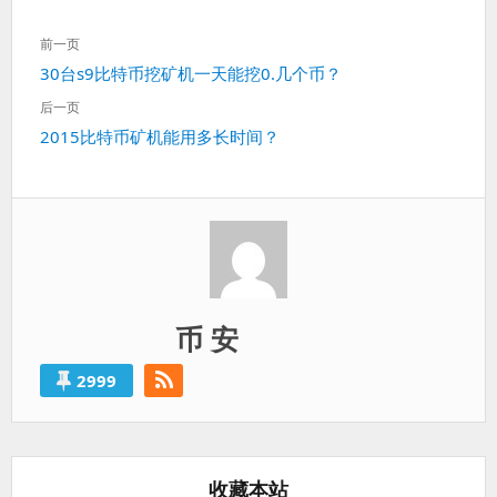
文
前一页
章
上
30台s9比特币挖矿机一天能挖0.几个币？
导
一
航
后一页
篇：
下
2015比特币矿机能用多长时间？
一
篇：
币 安
2999
收藏本站