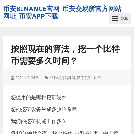
币安BINANCE官网_币安交易所官方网站
网址_币安APP下载
菜单
按照现在的算法，挖一个比特
币需要多久时间？
发
标
2021年9月4日
区块链是泡沫吗
,
数字货币
,
财经
表
签：
于：
您使用的是哪种挖矿硬件
您的挖矿设备生成多少哈希率
我们的挖矿机能工作多久
每10分钟就会有一块比特币被挖掘出来，由于竞