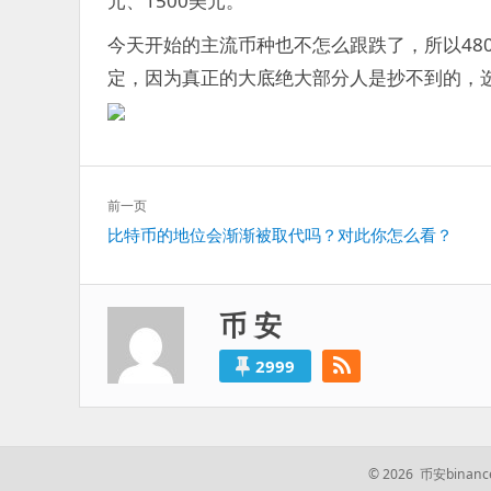
元、1500美元。
今天开始的主流币种也不怎么跟跌了，所以48
定，因为真正的大底绝大部分人是抄不到的，
文
前一页
章
上
比特币的地位会渐渐被取代吗？对此你怎么看？
导
一
航
篇：
币 安
2999
© 2026 币安bin