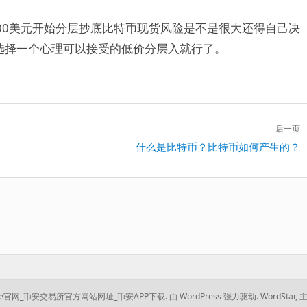
00美元开始分层抄底比特币现货风险是不是很大还得自己决
选择一个心理可以接受的低价分层入就行了。
后一页
下
什么是比特币？比特币如何产生的？
一
篇：
ance官网_币安交易所官方网站网址_币安APP下载.
由 WordPress 强力驱动.
WordStar
,
主