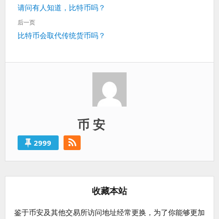
上
请问有人知道，比特币吗？
导
一
航
后一页
篇：
下
比特币会取代传统货币吗？
一
篇：
币 安
2999
收藏本站
鉴于币安及其他交易所访问地址经常更换，为了你能够更加