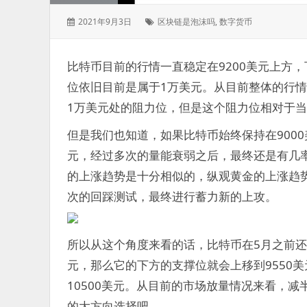
发
标
2021年9月3日
区块链是泡沫吗
,
数字货币
表
签：
于：
比特币目前的行情一直稳定在9200美元上方，
位依旧目前是属于1万美元。从目前整体的行
1万美元处的阻力位，但是这个阻力位相对于
但是我们也知道，如果比特币始终保持在900
元，经过多次的量能衰弱之后，最终还是有几
的上涨趋势是十分相似的，纵观黄金的上涨趋势
次的回踩测试，最终进行蓄力新的上攻。
所以从这个角度来看的话，比特币在5月之前还
元，那么它的下方的支撑位就会上移到9550
10500美元。从目前的市场放量情况来看，
的大方向选择吧。