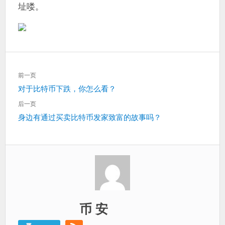
址喽。
文
前一页
章
上
对于比特币下跌，你怎么看？
导
一
航
后一页
篇：
下
身边有通过买卖比特币发家致富的故事吗？
一
篇：
币 安