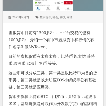
发
标
2021年9月2日
数字货币
,
社会
,
科技
,
财经
表
签：
于：
虚拟货币目前有1300多种，上平台交易的也有
1000多种，介绍一个看币市虚拟货币和行情的软
件名字叫做MyToken。
目前的虚拟货币有太多太多，比特币 以太坊 莱特
币 瑞波币 EOS 门罗币 等等。
这些币可以分成三类，第一类是以比特币为首的货
币类，第二类就是以太坊应EOS小蚂蚁等公有基础
链，第三类就是应用类。
货币类就像比特币BTC，门罗币，莱特币，瑞波币
等等，基础链就是可以作为开发数字货币的基础构