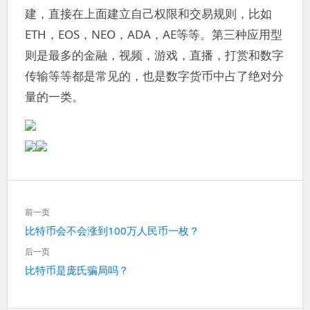
建，直接在上面建立自己权限和交易规则，比如
ETH，EOS，NEO，ADA，AE等等。第三种应用型
则是最多的金融，视频，游戏，直播，打赏和数字
传输等等都是常见的，也是数字货币中占了绝对分
量的一类。
文
前一页
章
上
比特币会不会涨到100万人民币一枚？
导
一
航
后一页
篇：
下
比特币是庞氏骗局吗？
一
篇：