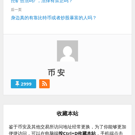
上
挖矿合法吗? ，法律有禁止吗？
导
一
航
后一页
篇：
下
身边真的有靠比特币或者炒股暴富的人吗？
一
篇：
币 安
2999
收藏本站
鉴于币安及其他交易所访问地址经常更换，为了你能够更加
便捷访问，可以在电脑端
按Ctrl+D收藏本站
，手机端点击